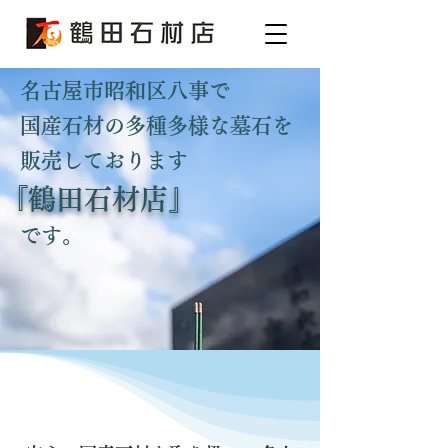
名古屋市昭和区八事で
国産石材の多種多様な墓石を
販売しております
『
鶴田石材店
』
です。