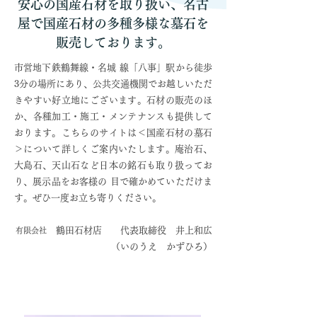
安心の国産石材を取り扱い、名古
屋で国産石材の多種多様な墓石を
販売しております。
市営地下鉄鶴舞線・名城 線「八事」駅から徒歩
3分の場所にあり、公共交通機関でお越しいただ
きやすい好立地にございます。石材の販売のほ
か、各種加工・施工・メンテナンスも提供して
おります。こちらのサイトは＜国産石材の墓石
＞について詳しくご案内いたします。庵治石、
大島石、天山石など日本の銘石も取り扱ってお
り、展示品をお客様の 目で確かめていただけま
す。ぜひ一度お立ち寄りください。
鶴田石材店 代表取締役 井上和広
有限会社
（いのうえ かずひろ）